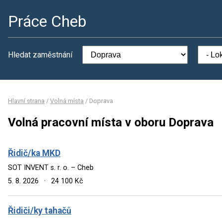
Práce Cheb
Hledat zaměstnání
Hlavní strana
/
Volná místa
/
Doprava
Volná pracovní místa v oboru Doprava
Řidič/ka MKD
SOT INVENT s. r. o. – Cheb
5. 8. 2026
·
24 100 Kč
Řidiči/ky tahačů