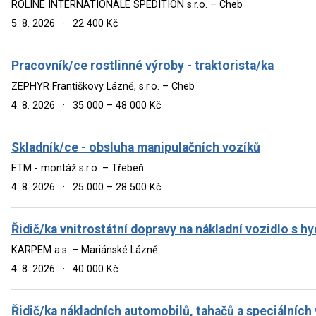
ROLINE INTERNATIONALE SPEDITION s.r.o. – Cheb
5. 8. 2026
·
22 400 Kč
Pracovník/ce rostlinné výroby - traktorista/ka
ZEPHYR Františkovy Lázně, s.r.o. – Cheb
4. 8. 2026
·
35 000 – 48 000 Kč
Skladník/ce - obsluha manipulačních vozíků
ETM - montáž s.r.o. – Třebeň
4. 8. 2026
·
25 000 – 28 500 Kč
Řidič/ka vnitrostátní dopravy na nákladní vozidlo s h
KARPEM a.s. – Mariánské Lázně
4. 8. 2026
·
40 000 Kč
Řidič/ka nákladních automobilů, tahačů a speciálních