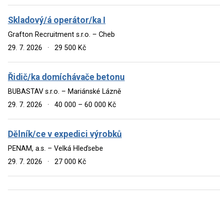
Skladový/á operátor/ka I
Grafton Recruitment s.r.o. – Cheb
29. 7. 2026
·
29 500 Kč
Řidič/ka domíchávače betonu
BUBASTAV s.r.o. – Mariánské Lázně
29. 7. 2026
·
40 000 – 60 000 Kč
Dělník/ce v expedici výrobků
PENAM, a.s. – Velká Hleďsebe
29. 7. 2026
·
27 000 Kč