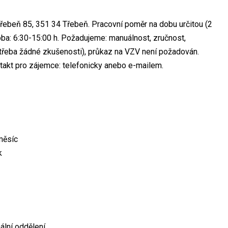
Třebeň 85, 351 34 Třebeň. Pracovní poměr na dobu určitou (2
oba: 6:30-15:00 h. Požadujeme: manuálnost, zručnost,
třeba žádné zkušenosti), průkaz na VZV není požadován.
ntakt pro zájemce: telefonicky anebo e-mailem.
měsíc
k
ální oddělení