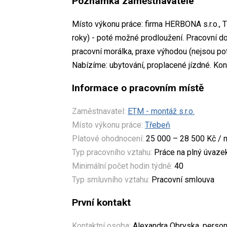
Poznámka zaměstnavatele
Místo výkonu práce: firma HERBONA s.r.o., 
roky) - poté možné prodloužení. Pracovní d
pracovní morálka, praxe výhodou (nejsou po
Nabízíme: ubytování, proplacené jízdné. Ko
Informace o pracovním místě
Zaměstnavatel:
ETM - montáž s.r.o.
Místo výkonu práce:
Třebeň
Platové ohodnocení:
25 000 – 28 500 Kč / 
Typ pracovního vztahu:
Práce na plný úvaze
Minimální počet hodin týdně:
40
Typ smluvního vztahu:
Pracovní smlouva
První kontakt
Kontaktní osoba:
Alexandra Obryska, person