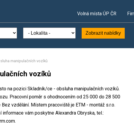
Volná místa ÚP ČR
Fir
Zobrazit nabídky
bsluha manipulačních vozíků
ulačních vozíků
ísto na pozici Skladník/ce - obsluha manipulačních vozíků.
ozu. Pracovní poměr s ohodnocením od 25 000 do 28 500
 Bez vzdělání. Místem pracoviště je ETM - montáž s.r.o.
í informace vám poskytne Alexandra Obryska, tel.:
rm.com.