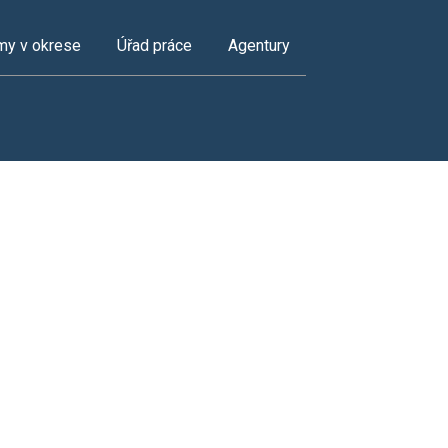
my v okrese
Úřad práce
Agentury