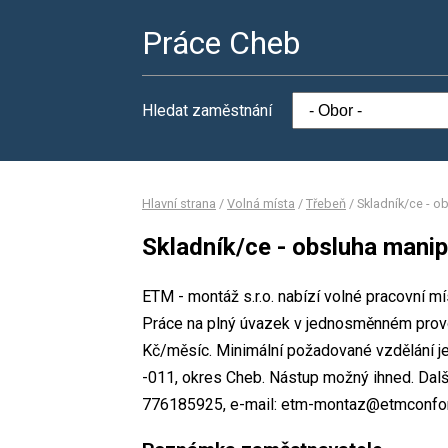
Práce Cheb
Hledat zaměstnání
Hlavní strana
/
Volná místa
/
Třebeň
/
Skladník/ce - o
Skladník/ce - obsluha manip
ETM - montáž s.r.o. nabízí volné pracovní m
Práce na plný úvazek v jednosměnném prov
Kč/měsíc. Minimální požadované vzdělání je
-011, okres Cheb. Nástup možný ihned. Dalš
776185925, e-mail: etm-montaz@etmconfo