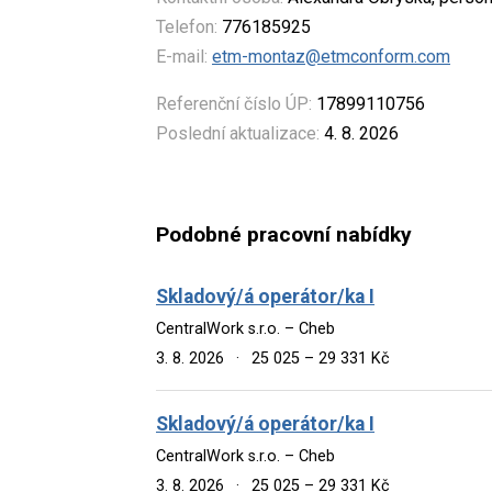
Telefon:
776185925
E-mail:
etm-montaz@etmconform.com
Referenční číslo ÚP:
17899110756
Poslední aktualizace:
4. 8. 2026
Podobné pracovní nabídky
Skladový/á operátor/ka I
CentralWork s.r.o. – Cheb
3. 8. 2026
·
25 025 – 29 331 Kč
Skladový/á operátor/ka I
CentralWork s.r.o. – Cheb
3. 8. 2026
·
25 025 – 29 331 Kč