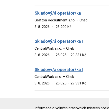
Skladový/á operátor/ka
Grafton Recruitment s.r.o. – Cheb
3. 8. 2026
·
28 200 Kč
Skladový/á operátor/ka I
CentralWork s.r.o. – Cheb
3. 8. 2026
·
25 025 – 29 331 Kč
Skladový/á operátor/ka I
CentralWork s.r.o. – Cheb
3. 8. 2026
·
25 025 – 29 331 Kč
Informace o volných pracovních místech poskyt