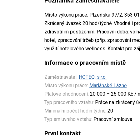
Poznámka zaměstnavatele
Místo výkonu práce: Plzeňská 97/2, 353 01
Zkrácený úvazek 20 hod/týdně. Vhodné i pr
zdravotním postižením. Pracovní doba: voln
hotel, zpracování tržeb (příp. zpracování m
využití hotelového wellness. Kontakt pro zá
Informace o pracovním místě
Zaměstnavatel:
HOTEQ, s.r.o.
Místo výkonu práce:
Mariánské Lázně
Platové ohodnocení:
20 000 – 25 000 Kč / 
Typ pracovního vztahu:
Práce na zkrácený 
Minimální počet hodin týdně:
20
Typ smluvního vztahu:
Pracovní smlouva
První kontakt