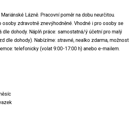
 Mariánské Lázně. Pracovní poměr na dobu neurčitou.
o osoby zdravotně znevýhodněné. Vhodné i pro osoby se
á dle dohody. Náplň práce: samostatná/ý účetní pro malý
ezd dle dohody). Nabízíme: stravné, nealko zdarma, možnost
jemce: telefonicky (volat 9:00-17:00 h) anebo e-mailem.
měsíc
úvazek