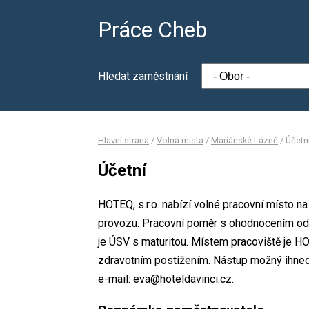
Práce Cheb
Hledat zaměstnání
Hlavní strana
/
Volná místa
/
Mariánské Lázně
/
Účetn
Účetní
HOTEQ, s.r.o. nabízí volné pracovní místo 
provozu. Pracovní poměr s ohodnocením od
je ÚSV s maturitou. Místem pracoviště je HO
zdravotním postižením. Nástup možný ihned.
e-mail: eva@hoteldavinci.cz.