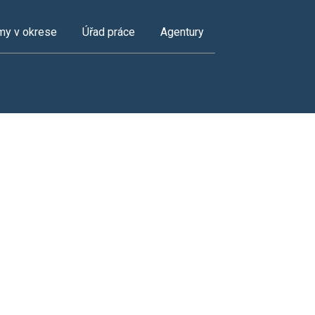
my v okrese
Úřad práce
Agentury