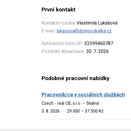
První kontakt
Kontaktní osoba:
Vlastimila Lukášová
E-mail:
lukasova@domovskalka.cz
Referenční číslo ÚP:
33399460787
Poslední aktualizace:
30. 7. 2026
Podobné pracovní nabídky
Pracovník/ce v sociálních službách
Czech - real CB, s.r.o. – Skalná
3. 8. 2026
·
29 000 – 37 500 Kč