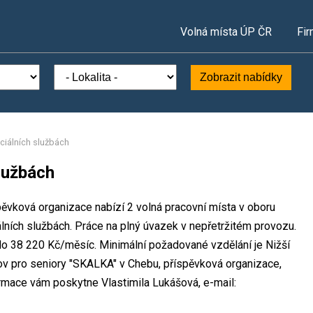
Volná místa ÚP ČR
Fir
Zobrazit nabídky
ciálních službách
lužbách
ěvková organizace nabízí 2 volná pracovní místa v oboru
álních službách. Práce na plný úvazek v nepřetržitém provozu.
 38 220 Kč/měsíc. Minimální požadované vzdělání je Nižší
ov pro seniory "SKALKA" v Chebu, příspěvková organizace,
rmace vám poskytne Vlastimila Lukášová, e-mail: