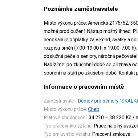
Poznámka zaměstnavatele
Místo výkonu práce: Americká 2176/52, 350 
možné prodloužení. Nástup možný ihned. Pla
neobsahuje příplatky za víkend, svátky a n
rozpisu směn (7:00-19:00 h x 19:00-7:00 h), 
obslužná péče o seniory, náročná pečovatels
Nabízíme: po zkušební době se přiznává osob
spoření na stáří po zkušební době. Kontakt 
Informace o pracovním místě
Zaměstnavatel:
Domov pro seniory "SKALKA
Místo výkonu práce:
Cheb
Platové ohodnocení:
34 220 – 38 220 Kč / 
Typ pracovního vztahu:
Práce na plný úvaze
Typ smluvního vztahu:
Pracovní smlouva