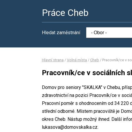
Práce Cheb
Hledat zaměstnání
Hlavní strana
/
Volná místa
/
Cheb
/
Pracovník/ce v so
Pracovník/ce v sociálních s
Domov pro seniory "SKALKA" v Chebu, přísp
zdravotnictví na pozici Pracovník/ce v soci
Pracovní poměr s ohodnocením od 34 220 do
střední odborné. Místem pracoviště je Dom
okres Cheb. Nástup možný ihned. Další info
lukasova@domovskalka.cz.