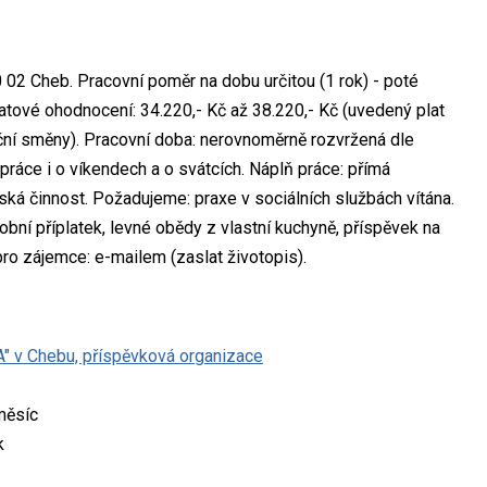
02 Cheb. Pracovní poměr na dobu určitou (1 rok) - poté
tové ohodnocení: 34.220,- Kč až 38.220,- Kč (uvedený plat
oční směny). Pracovní doba: nerovnoměrně rozvržená dle
práce i o víkendech a o svátcích. Náplň práce: přímá
ká činnost. Požadujeme: praxe v sociálních službách vítána.
ní příplatek, levné obědy z vlastní kuchyně, příspěvek na
pro zájemce: e-mailem (zaslat životopis).
" v Chebu, příspěvková organizace
měsíc
k