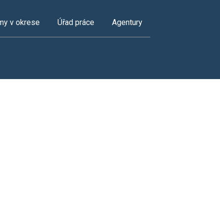
my v okrese
Úřad práce
Agentury