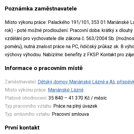
Poznámka zaměstnavatele
Místo výkonu práce: Palackého 191/101, 353 01 Mariánské Lá
rok) - poté možné prodloužení. Pracovní doba: krátký x dlouhý
vzdělání pro vychovatele dle zákona č. 563/2004 Sb. (možnos
poměru), nutná znalost práce na PC, řidičský průkaz sk. B výh
výchovy výhodou. Nabízíme: benefity z FKSP. Kontakt pro záj
Informace o pracovním místě
Zaměstnavatel:
Dětský domov Mariánské Lázně a Aš, příspěv
Místo výkonu práce:
Mariánské Lázně
Platové ohodnocení:
35 840 – 41 370 Kč / měsíc
Typ pracovního vztahu:
Práce na plný úvazek
Typ smluvního vztahu:
Pracovní smlouva
První kontakt