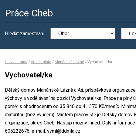
Práce Cheb
Hledat zaměstnání
Hlavní strana
/
Volná místa
/
Mariánské Lázně
/
Vychovatel/ka
Vychovatel/ka
Dětský domov Mariánské Lázně a Aš, příspěvková organizace 
výchovy a vzdělávání na pozici Vychovatel/ka. Práce na plný 
poměr s ohodnocením od 35 840 do 41 370 Kč/měsíc. Minimál
maturitou (bez vyučení). Místem pracoviště je Dětský domov 
organizace, okres Cheb. Nástup možný ihned. Další informace
605222676, e-mail: vvml@ddmla.cz.