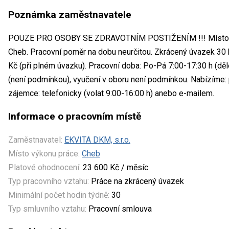
Poznámka zaměstnavatele
POUZE PRO OSOBY SE ZDRAVOTNÍM POSTIŽENÍM !!! Místo vý
Cheb. Pracovní poměr na dobu neurčitou. Zkrácený úvazek 30
Kč (při plném úvazku). Pracovní doba: Po-Pá 7:00-17:30 h (d
(není podmínkou), vyučení v oboru není podmínkou. Nabízíme: 
zájemce: telefonicky (volat 9:00-16:00 h) anebo e-mailem.
Informace o pracovním místě
Zaměstnavatel:
EKVITA DKM, s.r.o.
Místo výkonu práce:
Cheb
Platové ohodnocení:
23 600 Kč / měsíc
Typ pracovního vztahu:
Práce na zkrácený úvazek
Minimální počet hodin týdně:
30
Typ smluvního vztahu:
Pracovní smlouva