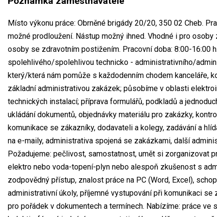
Poznámka zaměstnavatele
Místo výkonu práce: Obrněné brigády 20/20, 350 02 Cheb. Prac
možné prodloužení. Nástup možný ihned. Vhodné i pro osoby 
osoby se zdravotním postižením. Pracovní doba: 8:00-16:00 h.
spolehlivého/spolehlivou technicko - administrativního/admini
který/která nám pomůže s každodenním chodem kanceláře, ko
základní administrativou zakázek; působíme v oblasti elektroin
technických instalací; příprava formulářů, podkladů a jednodu
ukládání dokumentů, objednávky materiálu pro zakázky, kontrola
komunikace se zákazníky, dodavateli a kolegy, zadávání a hlídá
na e-maily, administrativa spojená se zakázkami, další administ
Požadujeme: pečlivost, samostatnost, umět si zorganizovat pr
elektro nebo voda-topení-plyn nebo alespoň zkušenost s admi
zodpovědný přístup, znalost práce na PC (Word, Excel), scho
administrativní úkoly, příjemné vystupování při komunikaci se 
pro pořádek v dokumentech a termínech. Nabízíme: práce ve st