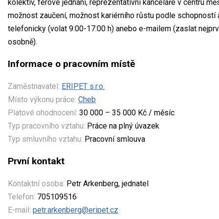
kolektiv, férové jednání, reprezentativní kanceláře v centru m
možnost zaučení, možnost kariérního růstu podle schopností 
telefonicky (volat 9:00-17:00 h) anebo e-mailem (zaslat nejpr
osobně).
Informace o pracovním místě
Zaměstnavatel:
ERIPET s.r.o.
Místo výkonu práce:
Cheb
Platové ohodnocení:
30 000 – 35 000 Kč / měsíc
Typ pracovního vztahu:
Práce na plný úvazek
Typ smluvního vztahu:
Pracovní smlouva
První kontakt
Kontaktní osoba:
Petr Arkenberg, jednatel
Telefon:
705109516
E-mail:
petr.arkenberg@eripet.cz