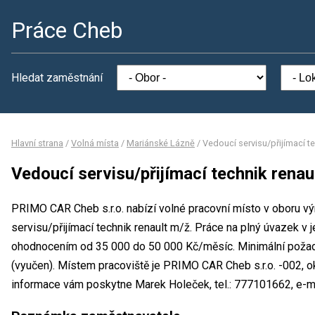
Práce Cheb
Hledat zaměstnání
Hlavní strana
/
Volná místa
/
Mariánské Lázně
/
Vedoucí servisu/přijímací te
Vedoucí servisu/přijímací technik renau
PRIMO CAR Cheb s.r.o. nabízí volné pracovní místo v oboru v
servisu/přijímací technik renault m/ž. Práce na plný úvazek
ohodnocením od 35 000 do 50 000 Kč/měsíc. Minimální požad
(vyučen). Místem pracoviště je PRIMO CAR Cheb s.r.o. -002, o
informace vám poskytne Marek Holeček, tel.: 777101662, e-m