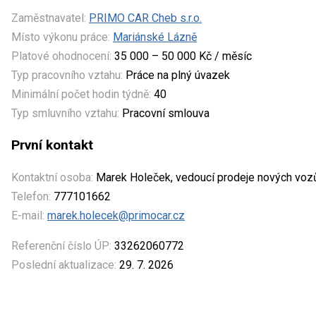
Zaměstnavatel:
PRIMO CAR Cheb s.r.o.
Místo výkonu práce:
Mariánské Lázně
Platové ohodnocení:
35 000 – 50 000 Kč / měsíc
Typ pracovního vztahu:
Práce na plný úvazek
Minimální počet hodin týdně:
40
Typ smluvního vztahu:
Pracovní smlouva
První kontakt
Kontaktní osoba:
Marek Holeček, vedoucí prodeje nových voz
Telefon:
777101662
E-mail:
marek.holecek@primocar.cz
Referenční číslo ÚP:
33262060772
Poslední aktualizace:
29. 7. 2026