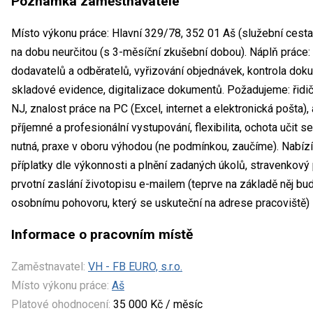
Poznámka zaměstnavatele
Místo výkonu práce: Hlavní 329/78, 352 01 Aš (služební cesta
na dobu neurčitou (s 3-měsíční zkušební dobou). Náplň práce:
dodavatelů a odběratelů, vyřizování objednávek, kontrola doku
skladové evidence, digitalizace dokumentů. Požadujeme: řidič
NJ, znalost práce na PC (Excel, internet a elektronická pošta), 
příjemné a profesionální vystupování, flexibilita, ochota učit 
nutná, praxe v oboru výhodou (ne podmínkou, zaučíme). Nabízí
příplatky dle výkonnosti a plnění zadaných úkolů, stravenkov
prvotní zaslání životopisu e-mailem (teprve na základě něj b
osobnímu pohovoru, který se uskuteční na adrese pracoviště) !
Informace o pracovním místě
Zaměstnavatel:
VH - FB EURO, s.r.o.
Místo výkonu práce:
Aš
Platové ohodnocení:
35 000 Kč / měsíc