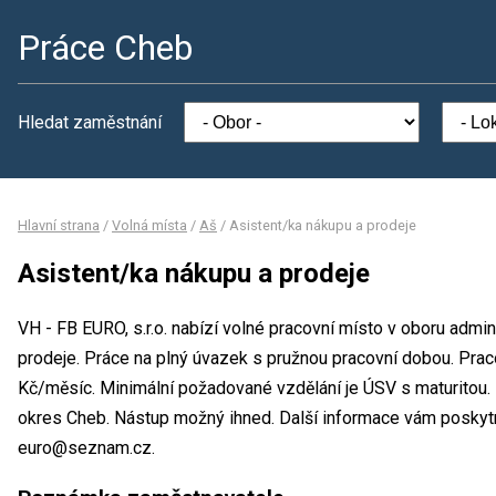
Práce Cheb
Hledat zaměstnání
Hlavní strana
/
Volná místa
/
Aš
/
Asistent/ka nákupu a prodeje
Asistent/ka nákupu a prodeje
VH - FB EURO, s.r.o. nabízí volné pracovní místo v oboru admin
prodeje. Práce na plný úvazek s pružnou pracovní dobou. Pr
Kč/měsíc. Minimální požadované vzdělání je ÚSV s maturitou. M
okres Cheb. Nástup možný ihned. Další informace vám poskytn
euro@seznam.cz.