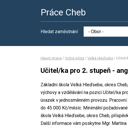
Práce Cheb
Hledat zaměstnání
Hlavní strana
/
Volná místa
/
Velká Hleďsebe
/
Učitel/
Učitel/ka pro 2. stupeň - ang
Základní škola Velká Hleďsebe, okres Cheb,
výchovy a vzdělávání na pozici Učitel/ka pro
úvazek v jednosměnném provozu. Pracovní
do 45 000 Kč/měsíc. Minimální požadované v
škola Velká Hleďsebe, okres Cheb, příspěv
Další informace vám poskytne Mgr. Martina