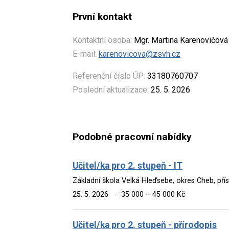
První kontakt
Kontaktní osoba:
Mgr. Martina Karenovičová
E-mail:
karenovicova@zsvh.cz
Referenční číslo ÚP:
33180760707
Poslední aktualizace:
25. 5. 2026
Podobné pracovní nabídky
Učitel/ka pro 2. stupeň - IT
Základní škola Velká Hleďsebe, okres Cheb, př
25. 5. 2026
·
35 000 – 45 000 Kč
Učitel/ka pro 2. stupeň - přírodopis