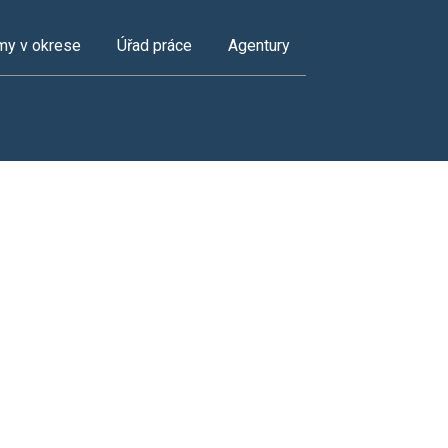
my v okrese
Úřad práce
Agentury