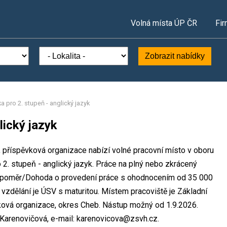
Volná místa ÚP ČR
Fir
Zobrazit nabídky
ka pro 2. stupeň - anglický jazyk
lický jazyk
 příspěvková organizace nabízí volné pracovní místo v oboru
 2. stupeň - anglický jazyk. Práce na plný nebo zkrácený
 poměr/Dohoda o provedení práce s ohodnocením od 35 000
zdělání je ÚSV s maturitou. Místem pracoviště je Základní
ková organizace, okres Cheb. Nástup možný od 1.9.2026.
 Karenovičová, e-mail: karenovicova@zsvh.cz.