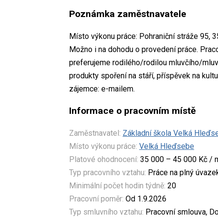
Poznámka zaměstnavatele
Místo výkonu práce: Pohraniční stráže 95, 
Možno i na dohodu o provedení práce. Praco
preferujeme rodilého/rodilou mluvčího/mluv
produkty spoření na stáří, příspěvek na kult
zájemce: e-mailem.
Informace o pracovním místě
Zaměstnavatel:
Základní škola Velká Hleďs
Místo výkonu práce:
Velká Hleďsebe
Platové ohodnocení:
35 000 – 45 000 Kč / 
Typ pracovního vztahu:
Práce na plný úvaze
Minimální počet hodin týdně:
20
Pracovní poměr:
Od 1.9.2026
Typ smluvního vztahu:
Pracovní smlouva, Do