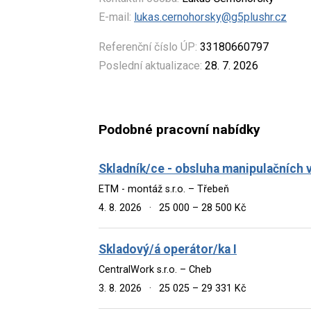
E-mail:
lukas.cernohorsky@g5plushr.cz
Referenční číslo ÚP:
33180660797
Poslední aktualizace:
28. 7. 2026
Podobné pracovní nabídky
Skladník/ce - obsluha manipulačních 
ETM - montáž s.r.o. – Třebeň
4. 8. 2026
·
25 000 – 28 500 Kč
Skladový/á operátor/ka I
CentralWork s.r.o. – Cheb
3. 8. 2026
·
25 025 – 29 331 Kč