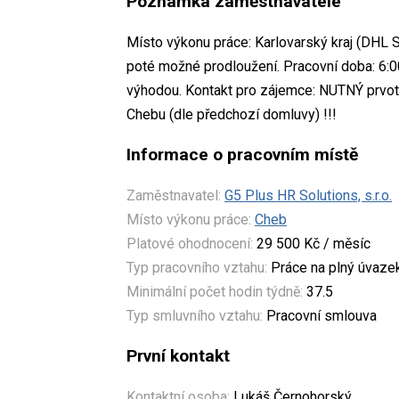
Poznámka zaměstnavatele
Místo výkonu práce: Karlovarský kraj (DHL So
poté možné prodloužení. Pracovní doba: 6:0
výhodou. Kontakt pro zájemce: NUTNÝ prvot
Chebu (dle předchozí domluvy) !!!
Informace o pracovním místě
Zaměstnavatel:
G5 Plus HR Solutions, s.r.o.
Místo výkonu práce:
Cheb
Platové ohodnocení:
29 500 Kč / měsíc
Typ pracovního vztahu:
Práce na plný úvaze
Minimální počet hodin týdně:
37.5
Typ smluvního vztahu:
Pracovní smlouva
První kontakt
Kontaktní osoba:
Lukáš Černohorský