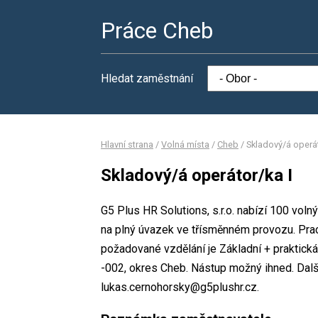
Práce Cheb
Hledat zaměstnání
Hlavní strana
/
Volná místa
/
Cheb
/
Skladový/á operát
Skladový/á operátor/ka I
G5 Plus HR Solutions, s.r.o. nabízí 100 voln
na plný úvazek ve třísměnném provozu. Pr
požadované vzdělání je Základní + praktická 
-002, okres Cheb. Nástup možný ihned. Dalš
lukas.cernohorsky@g5plushr.cz.