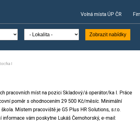
Volná místa ÚP ČR
Fir
Zobrazit nabídky
or/ka I
ých pracovních míst na pozici Skladový/á operátor/ka I. Práce
acovní poměr s ohodnocením 29 500 Kč/měsíc. Minimální
škola. Místem pracoviště je G5 Plus HR Solutions, s.r.o.
í informace vám poskytne Lukáš Černohorský, e-mail: