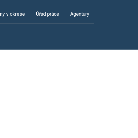
my v okrese
Úřad práce
Agentury