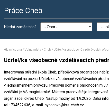
Práce Cheb
Hledat zaměstnání
Hlavní strana
/
Volná místa
/
Cheb
/
Učitel/ka všeobecně vzdělávacích před
Učitel/ka všeobecně vzdělávacích před
Integrovaná střední škola Cheb, příspěvková organizace nabíz
vzdělávání na pozici Učitel/ka všeobecně vzdělávacích předm
v jednosměnném provozu. Pracovní poměr s ohodnocením 37 
vzdělání je VŠ magisterské. Místem pracoviště je Integrovaná
organizace, okres Cheb. Nástup možný od 1.9.2026. Další i
tel.: 734522636, e-mail: synacova@iss-cheb.cz.