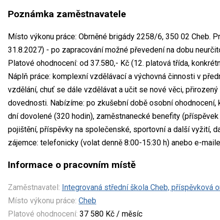
Poznámka zaměstnavatele
Místo výkonu práce: Obrněné brigády 2258/6, 350 02 Cheb. Pr
31.8.2027) - po zapracování možné převedení na dobu neurči
Platové ohodnocení: od 37.580,- Kč (12. platová třída, konkrétn
Náplň práce: komplexní vzdělávací a výchovná činnosti v pře
vzdělání, chuť se dále vzdělávat a učit se nové věci, přirozen
dovednosti. Nabízíme: po zkušební době osobní ohodnocení, k
dní dovolené (320 hodin), zaměstnanecké benefity (příspěvek n
pojištění, příspěvky na společenské, sportovní a další vyžití, 
zájemce: telefonicky (volat denně 8:00-15:30 h) anebo e-mail
Informace o pracovním místě
Zaměstnavatel:
Integrovaná střední škola Cheb, příspěvková 
Místo výkonu práce:
Cheb
Platové ohodnocení:
37 580 Kč / měsíc