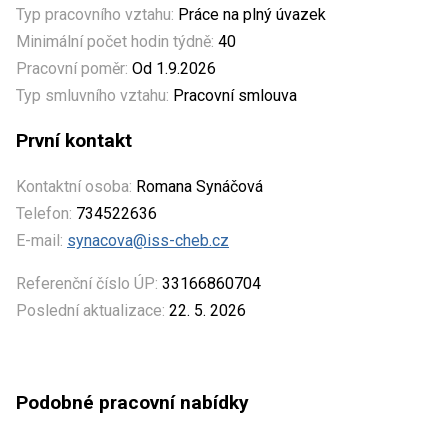
Typ pracovního vztahu:
Práce na plný úvazek
Minimální počet hodin týdně:
40
Pracovní poměr:
Od 1.9.2026
Typ smluvního vztahu:
Pracovní smlouva
První kontakt
Kontaktní osoba:
Romana Synáčová
Telefon:
734522636
E-mail:
synacova@iss-cheb.cz
Referenční číslo ÚP:
33166860704
Poslední aktualizace:
22. 5. 2026
Podobné pracovní nabídky