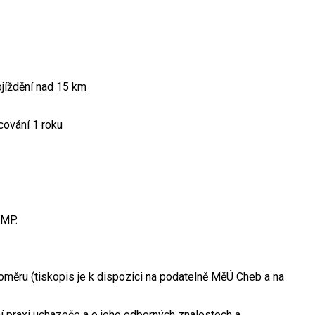
ojíždění nad 15 km
acování 1 roku
 MP.
poměru (tiskopis je k dispozici na podatelně MěÚ Cheb a na
ní praxi uchazeče a o jeho odborných znalostech a