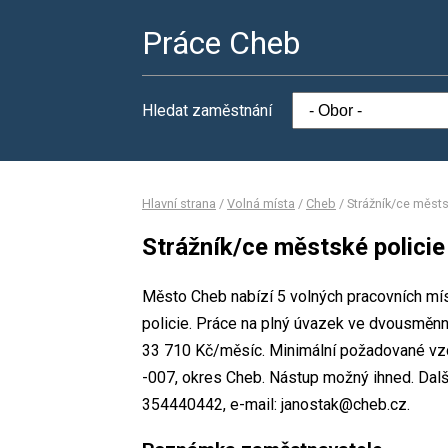
Práce Cheb
Hledat zaměstnání
Hlavní strana
/
Volná místa
/
Cheb
/
Strážník/ce městs
Strážník/ce městské policie
Město Cheb nabízí 5 volných pracovních mís
policie. Práce na plný úvazek ve dvousmě
33 710 Kč/měsíc. Minimální požadované vzd
-007, okres Cheb. Nástup možný ihned. Dalš
354440442, e-mail: janostak@cheb.cz.