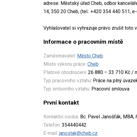
adrese: Městský úřad Cheb, odbor kanceláře
14, 350 20 Cheb, (tel.: +420 354 440 511, e
Vyhlašovatel si vyhrazuje právo zrušit toto 
Informace o pracovním místě
Zaměstnavatel:
Město Cheb
Místo výkonu práce:
Cheb
Platové ohodnocení:
26 880 – 33 710 Kč / 
Typ pracovního vztahu:
Práce na plný úvaze
Typ smluvního vztahu:
Pracovní smlouva
První kontakt
Kontaktní osoba:
Bc. Pavel Janošťák, MBA, ř
Telefon:
354440442
E-mail:
janostak@cheb.cz