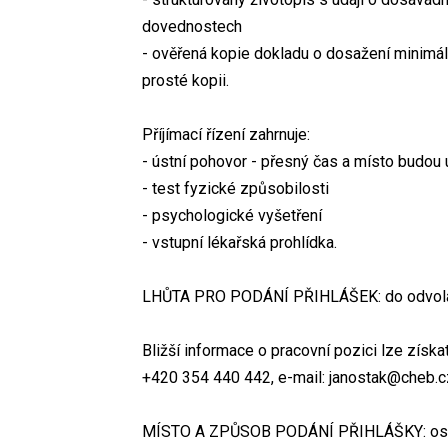
dovednostech
- ověřená kopie dokladu o dosažení minimálně
prosté kopii.
Příjímací řízení zahrnuje:
- ústní pohovor - přesný čas a místo budou
- test fyzické způsobilosti
- psychologické vyšetření
- vstupní lékařská prohlídka.
LHŮTA PRO PODÁNÍ PŘIHLÁŠEK: do odvolá
Bližší informace o pracovní pozici lze získat
+420 354 440 442, e-mail: janostak@cheb.cz
MÍSTO A ZPŮSOB PODÁNÍ PŘIHLÁŠKY: osob