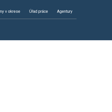
my v okrese
Úřad práce
Agentury