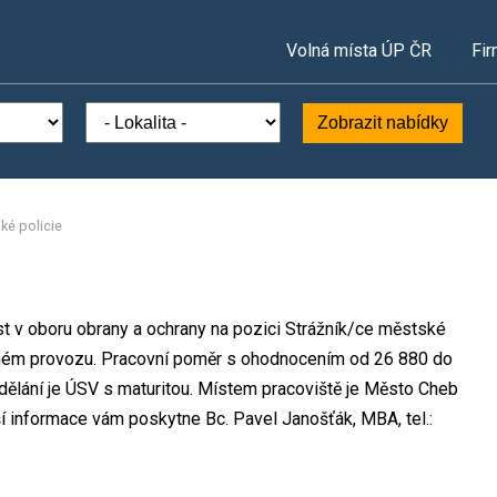
Volná místa ÚP ČR
Fir
Zobrazit nabídky
ké policie
t v oboru obrany a ochrany na pozici Strážník/ce městské
nném provozu. Pracovní poměr s ohodnocením od 26 880 do
ělání je ÚSV s maturitou. Místem pracoviště je Město Cheb
í informace vám poskytne Bc. Pavel Janošťák, MBA, tel.: