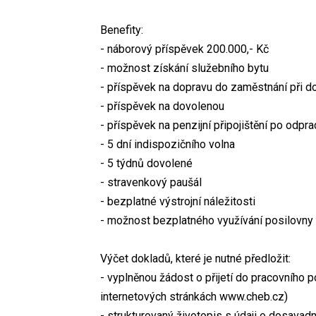
Benefity:
- náborový příspěvek 200.000,- Kč
- možnost získání služebního bytu
- příspěvek na dopravu do zaměstnání při d
- příspěvek na dovolenou
- příspěvek na penzijní připojištění po odpr
- 5 dní indispozičního volna
- 5 týdnů dovolené
- stravenkový paušál
- bezplatné výstrojní náležitosti
- možnost bezplatného využívání posilovny
Výčet dokladů, které je nutné předložit:
- vyplněnou žádost o přijetí do pracovního 
internetových stránkách www.cheb.cz)
- strukturovaný životopis s údaji o dosavad