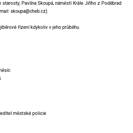
 starosty, Pavlína Skoupá, náměstí Krále Jiřího z Poděbrad
-mail: skoupa@cheb.cz).
výběrové řízení kdykoliv v jeho průběhu.
měsíc
k
editel městské policie