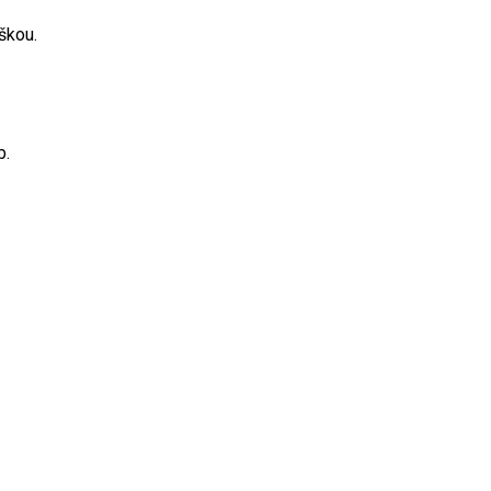
škou.
b.