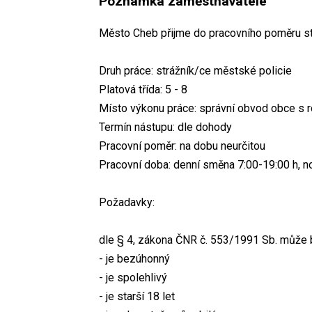
Poznámka zaměstnavatele
Město Cheb přijme do pracovního poměru st
Druh práce: strážník/ce městské policie
Platová třída: 5 - 8
Místo výkonu práce: správní obvod obce s 
Termín nástupu: dle dohody
Pracovní poměr: na dobu neurčitou
Pracovní doba: denní směna 7:00-19:00 h, n
Požadavky:
dle § 4, zákona ČNR č. 553/1991 Sb. může b
- je bezúhonný
- je spolehlivý
- je starší 18 let