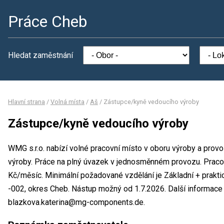
Práce Cheb
Hledat zaměstnání
Hlavní strana
/
Volná místa
/
Aš
/
Zástupce/kyně vedoucího výroby
Zástupce/kyně vedoucího výroby
WMG s.r.o. nabízí volné pracovní místo v oboru výroby a pro
výroby. Práce na plný úvazek v jednosměnném provozu. Prac
Kč/měsíc. Minimální požadované vzdělání je Základní + praktic
-002, okres Cheb. Nástup možný od 1.7.2026. Další informace
blazkova.katerina@mg-components.de.