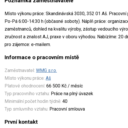
Poznámka zaměstnavatele
Místo výkonu práce: Skandinávská 3030, 352 01 Aš. Pracovní 
Po-Pá 6:00-14:30 h (občasné soboty). Náplň práce: organizace
zaměstnanců, dohled na kvalitu výroby, zástup vedoucího výr
zručnost a znalost AJ, praxe v oboru výhodou. Nabízíme: 20 
pro zájemce: e-mailem.
Informace o pracovním místě
Zaměstnavatel:
WMG s.r.o.
Místo výkonu práce:
Aš
Platové ohodnocení:
66 500 Kč / měsíc
Typ pracovního vztahu:
Práce na plný úvazek
Minimální počet hodin týdně:
40
Typ smluvního vztahu:
Pracovní smlouva
První kontakt