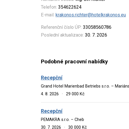
Telefon:
354622624
E-mail:
krakonos.richter@hotelkrakonos.eu
Referenční číslo ÚP:
33058560786
Poslední aktualizace:
30. 7. 2026
Podobné pracovní nabídky
Recepční
Grand Hotel Marienbad Betriebs s.r.o. – Mariá
4. 8. 2026
·
29 000 Kč
Recepční
PEMAKRA s.r.o. – Cheb
30. 7. 2026
·
30 000 Kč