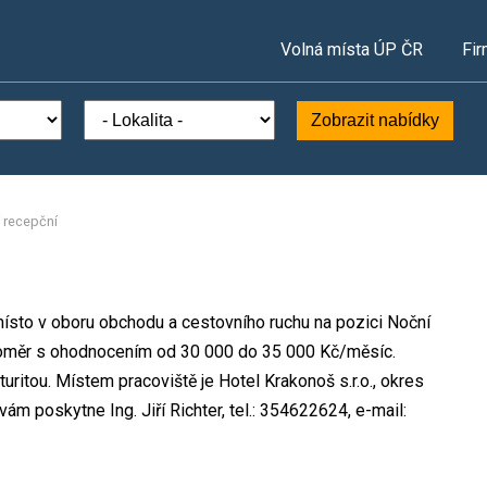
Volná místa ÚP ČR
Fir
Zobrazit nabídky
 recepční
 místo v oboru obchodu a cestovního ruchu na pozici Noční
 poměr s ohodnocením od 30 000 do 35 000 Kč/měsíc.
ritou. Místem pracoviště je Hotel Krakonoš s.r.o., okres
m poskytne Ing. Jiří Richter, tel.: 354622624, e-mail: