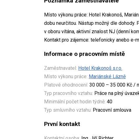
Poznámka zaměstnavatele
Místo výkonu práce: Hotel Krakonoš, Mariá
dobu neurčitou. Nástup možný dle dohody. 
v oboru vítána, aktivní znalost NJ (denní k
Kontakt pro zájemce: telefonicky anebo e-m
Informace o pracovním místě
Zaměstnavatel:
Hotel Krakonoš s.r.o.
Místo výkonu práce:
Mariánské Lázně
Platové ohodnocení:
30 000 – 35 000 Kč / 
Typ pracovního vztahu:
Práce na plný úvaze
Minimální počet hodin týdně:
40
Typ smluvního vztahu:
Pracovní smlouva
První kontakt
Kontaktní osoba:
Ing. Jiří Richter