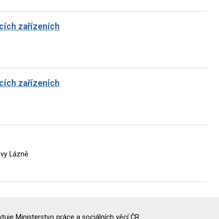
cích zařízeních
cích zařízeních
ovy Lázně
uje Ministerstvo práce a sociálních věcí ČR.