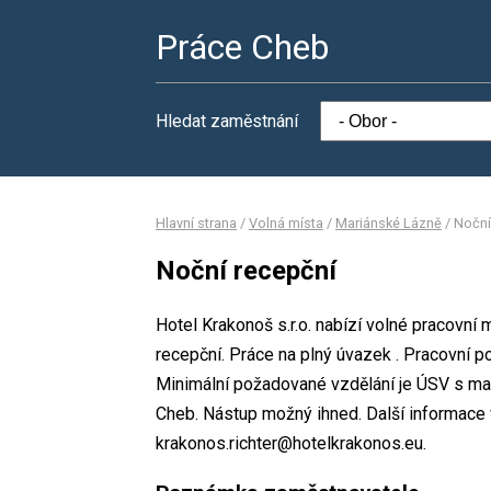
Práce Cheb
Hledat zaměstnání
Hlavní strana
/
Volná místa
/
Mariánské Lázně
/
Noční
Noční recepční
Hotel Krakonoš s.r.o. nabízí volné pracovní
recepční. Práce na plný úvazek . Pracovní
Minimální požadované vzdělání je ÚSV s matu
Cheb. Nástup možný ihned. Další informace vá
krakonos.richter@hotelkrakonos.eu.