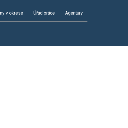
my v okrese
Úřad práce
Agentury