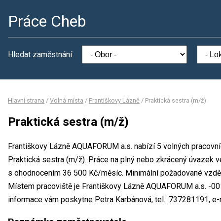
Práce Cheb
Hledat zaměstnání
Hlavní strana
/
Volná místa
/
Františkovy Lázně
/
Praktická sestra (m/ž)
Praktická sestra (m/ž)
Františkovy Lázně AQUAFORUM a.s. nabízí 5 volných pracovníc
Praktická sestra (m/ž). Práce na plný nebo zkrácený úvazek
s ohodnocením 36 500 Kč/měsíc. Minimální požadované vzdělá
Místem pracoviště je Františkovy Lázně AQUAFORUM a.s. -001
informace vám poskytne Petra Karbánová, tel.: 737281191, e-m