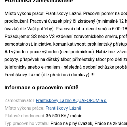
Poznámka zaměstnavatele
Místo výkonu práce: Františkovy Lázně. Pracovní poměr na dob
prodloužení. Pracovní úvazek plný či zkrácený (minimálně 12
úvazků dle Vaší potřeby). Pracovní doba: denní směna 6:00-18
Požadujeme: SŠ nebo VŠ vzdělání zdravotnického směru, profes
samostatnost, iniciativa, komunikativnost, prokilentský přístu
AJ výhodou, praxe výhodou (není podmínkou). Nabízíme: závod
pobyty, příspěvek na dětský tábor, příměstský tábor pro děti 
telefonicky anebo e-mailem - následná osobní schůzka probě
Františkovy Lázně (dle předchozí domluvy) !!!
Informace o pracovním místě
Zaměstnavatel:
Františkovy Lázně AQUAFORUM a.s.
Místo výkonu práce:
Františkovy Lázně
Platové ohodnocení:
36 500 Kč / měsíc
Typ pracovního vztahu:
Práce na plný úvazek, Práce na zkrác