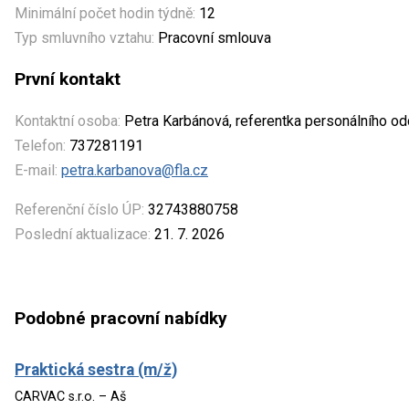
Minimální počet hodin týdně:
12
Typ smluvního vztahu:
Pracovní smlouva
První kontakt
Kontaktní osoba:
Petra Karbánová, referentka personálního od
Telefon:
737281191
E-mail:
petra.karbanova@fla.cz
Referenční číslo ÚP:
32743880758
Poslední aktualizace:
21. 7. 2026
Podobné pracovní nabídky
Praktická sestra (m/ž)
CARVAC s.r.o. – Aš