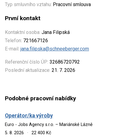
Typ smluvního vztahu:
Pracovní smlouva
První kontakt
Kontaktní osoba:
Jana Filipská
Telefon:
721667126
E-mail:
jana.filipska@schneeberger.com
Referenční číslo ÚP:
32686720792
Poslední aktualizace:
21. 7. 2026
Podobné pracovní nabídky
Operátor/ka výroby
Euro - Jobs Agency s.r.o. – Mariánské Lázně
5. 8. 2026
·
22 400 Kč