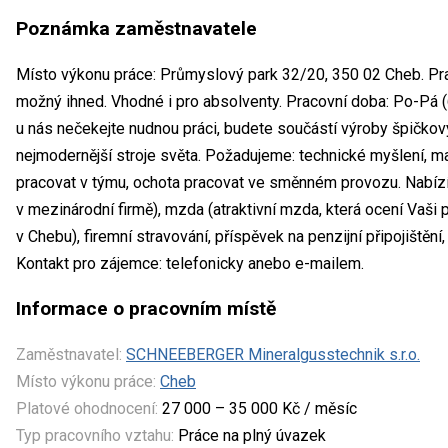
Poznámka zaměstnavatele
Místo výkonu práce: Průmyslový park 32/20, 350 02 Cheb. Pr
možný ihned. Vhodné i pro absolventy. Pracovní doba: Po-Pá (6
u nás nečekejte nudnou práci, budete součástí výroby špičkov
nejmodernější stroje světa. Požadujeme: technické myšlení, ma
pracovat v týmu, ochota pracovat ve směnném provozu. Nabíz
v mezinárodní firmě), mzda (atraktivní mzda, která ocení Vaši p
v Chebu), firemní stravování, příspěvek na penzijní připojištění
Kontakt pro zájemce: telefonicky anebo e-mailem.
Informace o pracovním místě
Zaměstnavatel:
SCHNEEBERGER Mineralgusstechnik s.r.o.
Místo výkonu práce:
Cheb
Platové ohodnocení:
27 000 – 35 000 Kč / měsíc
Typ pracovního vztahu:
Práce na plný úvazek