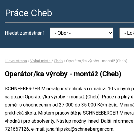
Práce Cheb
Hledat zaměstnání
Hlavní strana
/
Volná místa
/
Cheb
/
Operátor/ka výroby - montáž (Cheb)
Operátor/ka výroby - montáž (Cheb)
SCHNEEBERGER Mineralgusstechnik s.r.o. nabízí 10 volných p
na pozici Operátor/ka výroby - montáž (Cheb). Práce na pln
poměr s ohodnocením od 27 000 do 35 000 Kč/měsíc. Minimál
praktická škola. Místem pracoviště je SCHNEEBERGER Mineralg
vhodná i pro absolventy. Nástup možný ihned. Další informace 
721667126, e-mail: jana.filipska@schneeberger.com.