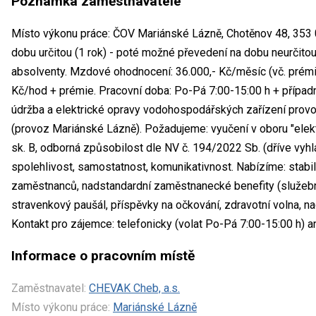
Poznámka zaměstnavatele
Místo výkonu práce: ČOV Mariánské Lázně, Chotěnov 48, 353 
dobu určitou (1 rok) - poté možné převedení na dobu neurčito
absolventy. Mzdové ohodnocení: 36.000,- Kč/měsíc (vč. prémi
Kč/hod + prémie. Pracovní doba: Po-Pá 7:00-15:00 h + případn
údržba a elektrické opravy vodohospodářských zařízení prov
(provoz Mariánské Lázně). Požadujeme: vyučení v oboru "elekt
sk. B, odborná způsobilost dle NV č. 194/2022 Sb. (dříve vyhl
spolehlivost, samostatnost, komunikativnost. Nabízíme: stabil
zaměstnanců, nadstandardní zaměstnanecké benefity (služební 
stravenkový paušál, příspěvky na očkování, zdravotní volna, 
Kontakt pro zájemce: telefonicky (volat Po-Pá 7:00-15:00 h) 
Informace o pracovním místě
Zaměstnavatel:
CHEVAK Cheb, a.s.
Místo výkonu práce:
Mariánské Lázně