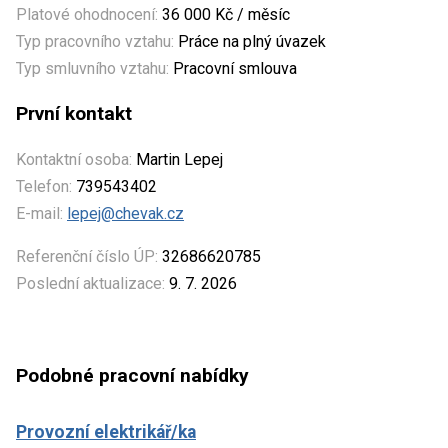
Platové ohodnocení:
36 000 Kč / měsíc
Typ pracovního vztahu:
Práce na plný úvazek
Typ smluvního vztahu:
Pracovní smlouva
První kontakt
Kontaktní osoba:
Martin Lepej
Telefon:
739543402
E-mail:
lepej@chevak.cz
Referenční číslo ÚP:
32686620785
Poslední aktualizace:
9. 7. 2026
Podobné pracovní nabídky
Provozní elektrikář/ka