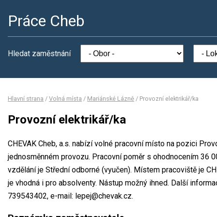
Práce Cheb
Hledat zaměstnání
Hlavní strana
/
Volná místa
/
Mariánské Lázně
/
Provozní elektrikář/ka
Provozní elektrikář/ka
CHEVAK Cheb, a.s. nabízí volné pracovní místo na pozici Provo
jednosměnném provozu. Pracovní poměr s ohodnocením 36 0
vzdělání je Střední odborné (vyučen). Místem pracoviště je C
je vhodná i pro absolventy. Nástup možný ihned. Další informa
739543402, e-mail: lepej@chevak.cz.