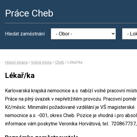
Práce Cheb
Hledat zaměstnání
Hlavní strana
/
Volná místa
/
Cheb
/
Lékař/ka
Lékař/ka
Karlovarská krajská nemocnice a.s. nabízí volné pracovní místo
Práce na plný úvazek v nepřetržitém provozu. Pracovní pomě
Kč/měsíc. Minimální požadované vzdělání je VŠ magisterské. 
nemocnice a.s. -001, okres Cheb. Pozice je vhodná i pro abso
informace vám poskytne Veronika Horvátová, tel.: 720867737,