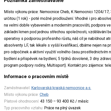
Poznámka zaměstnavatele
Místo výkonu práce: Nemocnice Cheb, K Nemocnici 1204/17, 
určitou (1 rok) - poté možné prodloužení. Vhodné i pro absolv
na velmi dobře vybaveném a moderním pracovišti, podpora ve 
základní kmen pod jednou střechou společnosti, vzdělávání b
operativy s podporou profesního růstu, náš cíl je nabídnout atr
absolventy LF, tak lékaře s vyšší kvalifikací, dbáme nejen na 
pro odpočinek a aktivní využití volného času prostřednictvím n
bydlení a příspěvek na bydlení, 5 týdnů dovolené, 3 dny zdravot
program podpory rodiny, Multisport). Kontakt pro zájemce: te
Informace o pracovním místě
Zaměstnavatel:
Karlovarská krajská nemocnice a.s.
Místo výkonu práce:
Cheb
Platové ohodnocení:
43 150 – 93 400 Kč / měsíc
Typ pracovního vztahu:
Práce na plný úvazek