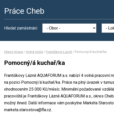
Práce Cheb
Hledat zaměstnání
Hlavní strana
/
Volná místa
/
Františkovy Lázně
/
Pomocný/á kuchař/ka
Pomocný/á kuchař/ka
Františkovy Lázně AQUAFORUM a.s. nabízí 4 volná pracovní m
na pozici Pomocný/á kuchař/ka. Práce na plný úvazek v turnu
ohodnocením 25 000 Kč/měsíc. Minimální požadované vzdělání
pracoviště je Františkovy Lázně AQUAFORUM a.s., okres Cheb.
možný ihned. Další informace vám poskytne Markéta Starostová
marketa.starostova@fla.cz.