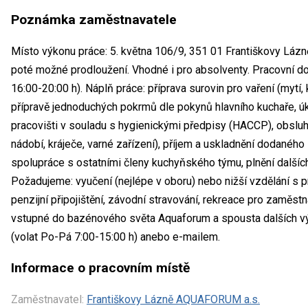
Poznámka zaměstnavatele
Místo výkonu práce: 5. května 106/9, 351 01 Františkovy Lázně
poté možné prodloužení. Vhodné i pro absolventy. Pracovní dob
16:00-20:00 h). Náplň práce: příprava surovin pro vaření (mytí, 
přípravě jednoduchých pokrmů dle pokynů hlavního kuchaře, úk
pracovišti v souladu s hygienickými předpisy (HACCP), obslu
nádobí, kráječe, varné zařízení), příjem a uskladnění dodaného 
spolupráce s ostatními členy kuchyňského týmu, plnění dalšíc
Požadujeme: vyučení (nejlépe v oboru) nebo nižší vzdělání s p
penzijní připojištění, závodní stravování, rekreace pro zaměstn
vstupné do bazénového světa Aquaforum a spousta dalších vý
(volat Po-Pá 7:00-15:00 h) anebo e-mailem.
Informace o pracovním místě
Zaměstnavatel:
Františkovy Lázně AQUAFORUM a.s.