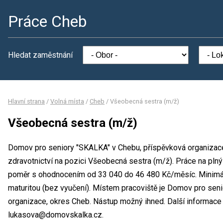
Práce Cheb
Hledat zaměstnání
Hlavní strana
/
Volná místa
/
Cheb
/
Všeobecná sestra (m/ž)
Všeobecná sestra (m/ž)
Domov pro seniory "SKALKA" v Chebu, příspěvková organizace 
zdravotnictví na pozici Všeobecná sestra (m/ž). Práce na pln
poměr s ohodnocením od 33 040 do 46 480 Kč/měsíc. Minimál
maturitou (bez vyučení). Místem pracoviště je Domov pro sen
organizace, okres Cheb. Nástup možný ihned. Další informace
lukasova@domovskalka.cz.