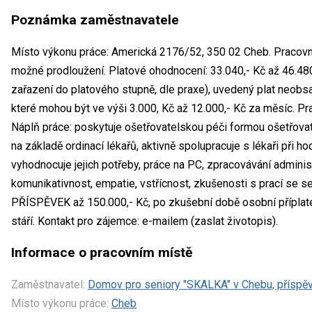
Poznámka zaměstnavatele
Místo výkonu práce: Americká 2176/52, 350 02 Cheb. Pracovní 
možné prodloužení. Platové ohodnocení: 33.040,- Kč až 46.480,
zařazení do platového stupně, dle praxe), uvedený plat neobsah
které mohou být ve výši 3.000, Kč až 12.000,- Kč za měsíc. Pr
Náplň práce: poskytuje ošetřovatelskou péči formou ošetřov
na základě ordinací lékařů, aktivně spolupracuje s lékaři při ho
vyhodnocuje jejich potřeby, práce na PC, zpracovávání administ
komunikativnost, empatie, vstřícnost, zkušenosti s prací se
PŘÍSPĚVEK až 150.000,- Kč, po zkušební době osobní příplate
stáří. Kontakt pro zájemce: e-mailem (zaslat životopis).
Informace o pracovním místě
Zaměstnavatel:
Domov pro seniory "SKALKA" v Chebu, příspě
Místo výkonu práce:
Cheb