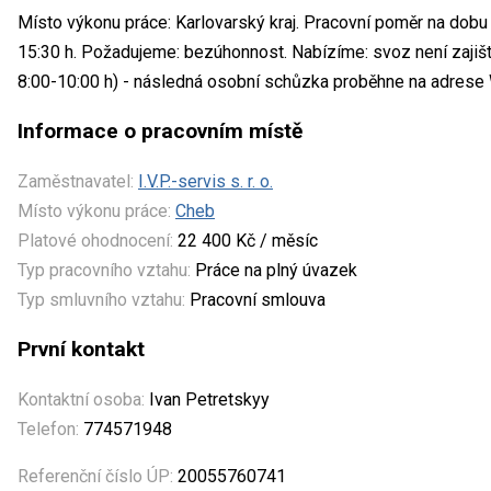
Místo výkonu práce: Karlovarský kraj. Pracovní poměr na dobu
15:30 h. Požadujeme: bezúhonnost. Nabízíme: svoz není zajiště
8:00-10:00 h) - následná osobní schůzka proběhne na adrese
Informace o pracovním místě
Zaměstnavatel:
I.V.P.-servis s. r. o.
Místo výkonu práce:
Cheb
Platové ohodnocení:
22 400 Kč / měsíc
Typ pracovního vztahu:
Práce na plný úvazek
Typ smluvního vztahu:
Pracovní smlouva
První kontakt
Kontaktní osoba:
Ivan Petretskyy
Telefon:
774571948
Referenční číslo ÚP:
20055760741