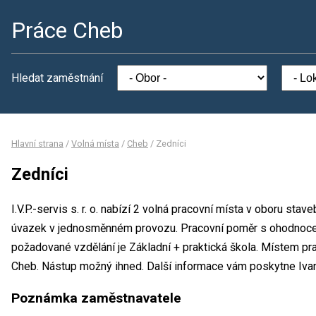
Práce Cheb
Hledat zaměstnání
Hlavní strana
/
Volná místa
/
Cheb
/
Zedníci
Zedníci
I.V.P.-servis s. r. o. nabízí 2 volná pracovní místa v oboru stav
úvazek v jednosměnném provozu. Pracovní poměr s ohodnoce
požadované vzdělání je Základní + praktická škola. Místem pracov
Cheb. Nástup možný ihned. Další informace vám poskytne Ivan
Poznámka zaměstnavatele