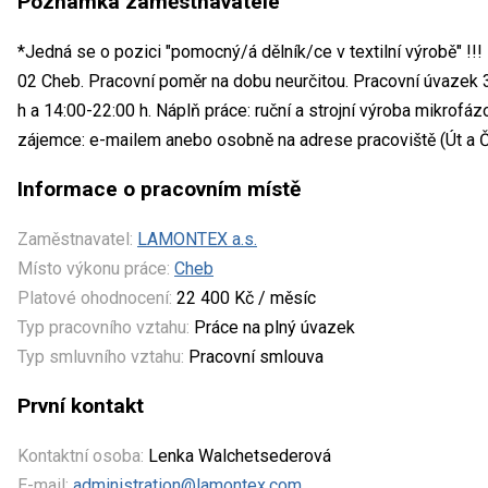
Poznámka zaměstnavatele
*Jedná se o pozici "pomocný/á dělník/ce v textilní výrobě" !!
02 Cheb. Pracovní poměr na dobu neurčitou. Pracovní úvazek 
h a 14:00-22:00 h. Náplň práce: ruční a strojní výroba mikrofáz
zájemce: e-mailem anebo osobně na adrese pracoviště (Út a Čt
Informace o pracovním místě
Zaměstnavatel:
LAMONTEX a.s.
Místo výkonu práce:
Cheb
Platové ohodnocení:
22 400 Kč / měsíc
Typ pracovního vztahu:
Práce na plný úvazek
Typ smluvního vztahu:
Pracovní smlouva
První kontakt
Kontaktní osoba:
Lenka Walchetsederová
E-mail:
administration@lamontex.com