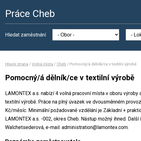
Práce Cheb
Hledat zaměstnání
Hlavní strana
/
Volná místa
/
Cheb
/
Pomocný/á dělník/ce v textilní výrobě
Pomocný/á dělník/ce v textilní výrobě
LAMONTEX a.s. nabízí 4 volná pracovní místa v oboru výroby 
textilní výrobě. Práce na plný úvazek ve dvousměnném provo
Kč/měsíc. Minimální požadované vzdělání je Základní + prakti
LAMONTEX a.s. -002, okres Cheb. Nástup možný ihned. Další
Walchetsederová, e-mail: administration@lamontex.com.