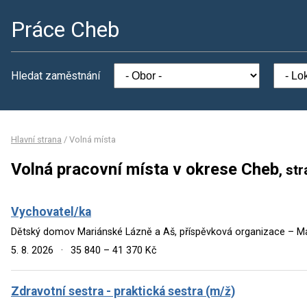
Práce Cheb
Hledat zaměstnání
Hlavní strana
/
Volná místa
Volná pracovní místa v okrese Cheb
, st
Vychovatel/ka
Dětský domov Mariánské Lázně a Aš, příspěvková organizace – M
5. 8. 2026
·
35 840 – 41 370 Kč
Zdravotní sestra - praktická sestra (m/ž)