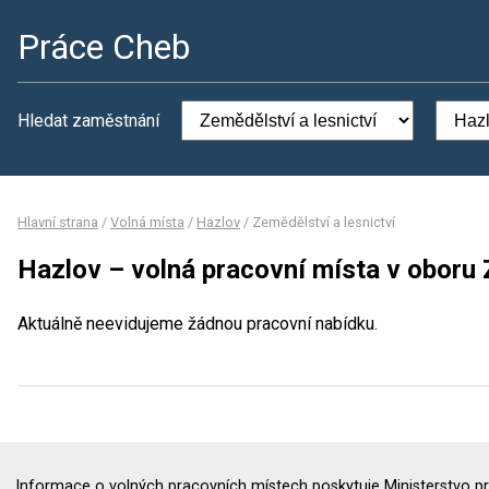
Práce Cheb
Hledat zaměstnání
Hlavní strana
/
Volná místa
/
Hazlov
/
Zemědělství a lesnictví
Hazlov – volná pracovní místa v oboru 
Aktuálně neevidujeme žádnou pracovní nabídku.
Informace o volných pracovních místech poskytuje Ministerstvo pr