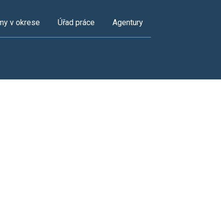
my v okrese
Úřad práce
Agentury