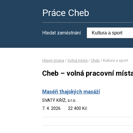
Práce Cheb
Hledat zaměstnání
Hlavní strana
/
Volná místa
/
Cheb
/
Kultura a sport
Cheb – volná pracovní místa
Maséři thajských masáží
SVATÝ KŘÍŽ, s.r.o.
7. 4. 2026
·
22 400 Kč