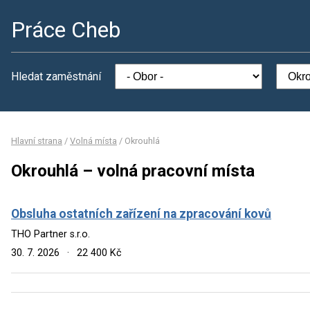
Práce Cheb
Hledat zaměstnání
Hlavní strana
/
Volná místa
/
Okrouhlá
Okrouhlá – volná pracovní místa
Obsluha ostatních zařízení na zpracování kovů
THO Partner s.r.o.
30. 7. 2026
·
22 400 Kč