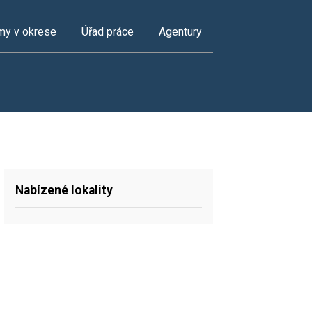
my v okrese
Úřad práce
Agentury
Nabízené lokality