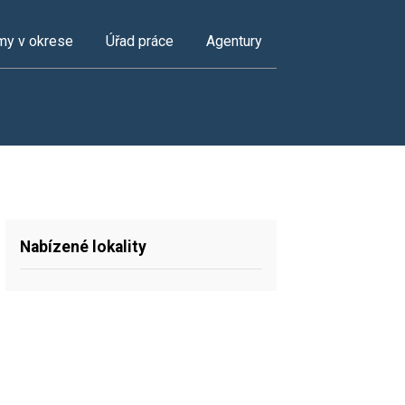
my v okrese
Úřad práce
Agentury
Nabízené lokality