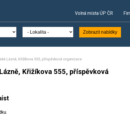
Volná místa ÚP ČR
Fir
Zobrazit nabídky
ské Lázně, Křižíkova 555, příspěvková organizace
Lázně, Křižíkova 555, příspěvková
íst
dku.