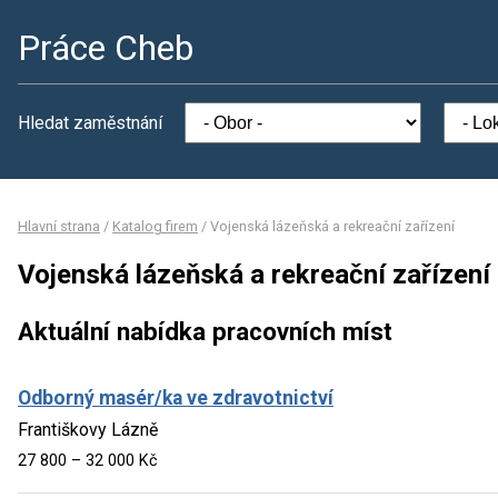
Práce Cheb
Hledat zaměstnání
Hlavní strana
/
Katalog firem
/
Vojenská lázeňská a rekreační zařízení
Vojenská lázeňská a rekreační zařízení
Aktuální nabídka pracovních míst
Odborný masér/ka ve zdravotnictví
Františkovy Lázně
27 800 – 32 000 Kč