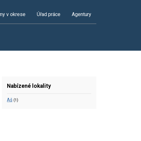
my v okrese
Úřad práce
Agentury
Nabízené lokality
Aš
(1)