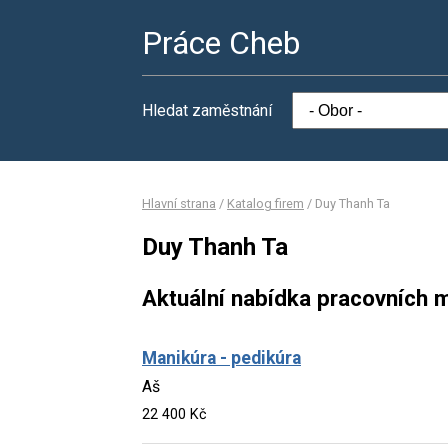
Práce Cheb
Hledat zaměstnání
Hlavní strana
/
Katalog firem
/
Duy Thanh Ta
Duy Thanh Ta
Aktuální nabídka pracovních m
Manikúra - pedikúra
Aš
22 400 Kč