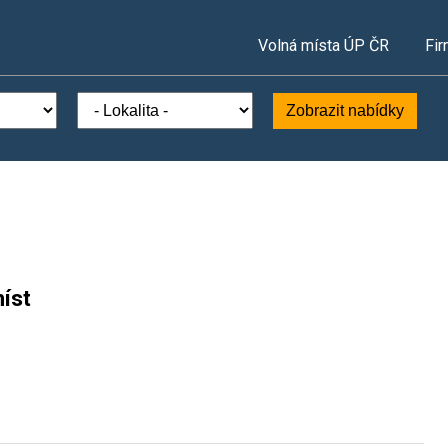
Volná místa ÚP ČR
Fir
Zobrazit nabídky
íst