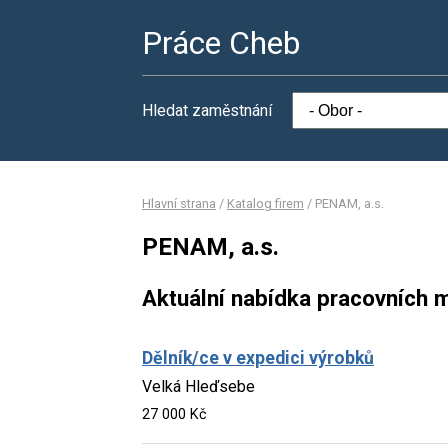
Práce Cheb
Hledat zaměstnání
Hlavní strana
/
Katalog firem
/
PENAM, a.s.
PENAM, a.s.
Aktuální nabídka pracovních m
Dělník/ce v expedici výrobků
Velká Hleďsebe
27 000 Kč