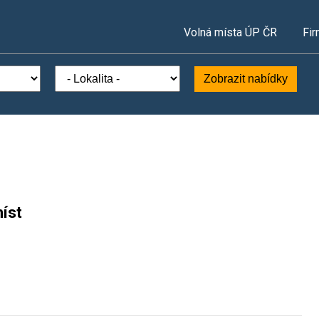
Volná místa ÚP ČR
Fir
Zobrazit nabídky
íst