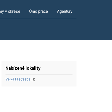
my v okrese
Úřad práce
Agentury
Nabízené lokality
Velká Hleďsebe
(1)