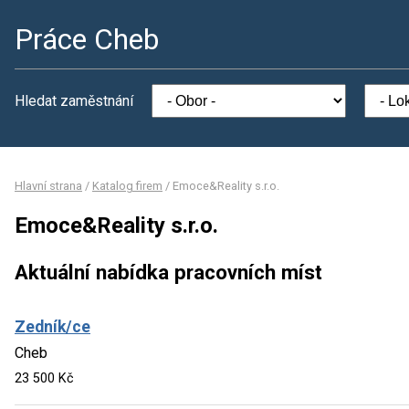
Práce Cheb
Hledat zaměstnání
Hlavní strana
/
Katalog firem
/
Emoce&Reality s.r.o.
Emoce&Reality s.r.o.
Aktuální nabídka pracovních míst
Zedník/ce
Cheb
23 500 Kč