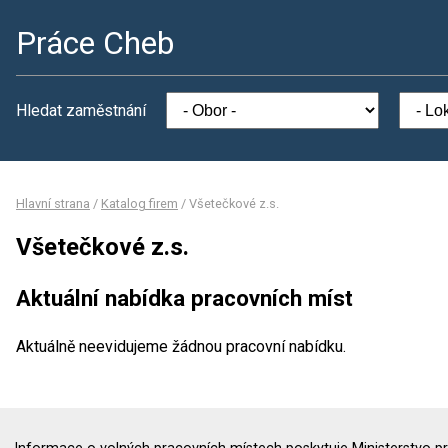
Práce Cheb
Hledat zaměstnání
Hlavní strana
/
Katalog firem
/
Všetečkové z.s.
Všetečkové z.s.
Aktuální nabídka pracovních míst
Aktuálně neevidujeme žádnou pracovní nabídku.